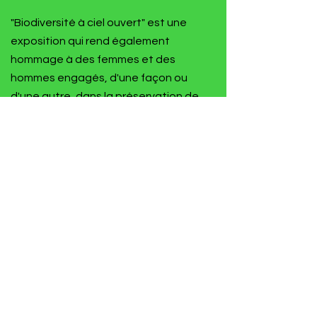
"Biodiversité à ciel ouvert" est une
exposition qui rend également
hommage à des femmes et des
hommes engagés, d'une façon ou
d'une autre, dans la préservation de
notre planète ou de sa biodiversité.
Rendez-vous à tous les amoureux de la
belle photo nature de mai à fin octobre
2026. On vous attend avec impatience
!