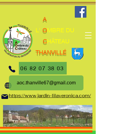
A
L'
O
MBRE DU
C
HÂTEAU
THANVILLÉ
06 82 07 38 03
aoc.thanville67@gmail.com
https://www.jardin-lilaveronica.com/